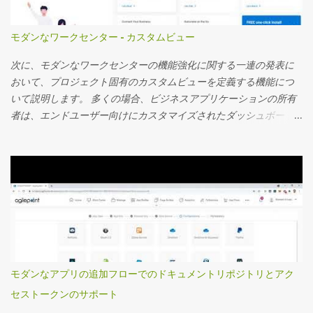
モダンなワークセンター - カスタムビュー
次に、モダンなワークセンターの機能強化に関する一連の発表に
おいて、プロジェクト固有のカスタムビューを定義する機能につ
いて説明します。 多くの場合、ビジネスアプリケーションの所有
者は、エンドユーザー向けにカスタマイズされたダッシュボード
を作成し、ダッシュボードに表示されるカスタムアプリデータを
使用するプロジェクト固有のビューを定義し、詳細な監視を行う
ことを望んでいます。 サマリーフィールド機能については、お客
様から非常に好評を博している別のビデオで取り上げました。 こ
のビデオでは、カスタムプロジェクト固有のビューを定義する方
法を見ていきます。 主要な機能の一部を次に記載します 事前定義
されたアプリフィルターを使用してカスタムビューを設定し、エ
ンドユーザーが必要に応じてフィルターを変更したり、フィルタ
ーをロックダウンしたりする機能を提供できます。 これらのビュ
モダンなアプリの追加フローでのドキュメントリポジトリとアク
ーのセキュリティは、ビューを特定のグループに割り当てること
セストークンのサポート
で制御できます。 ページビルダーウィジェットにのみ表示できる