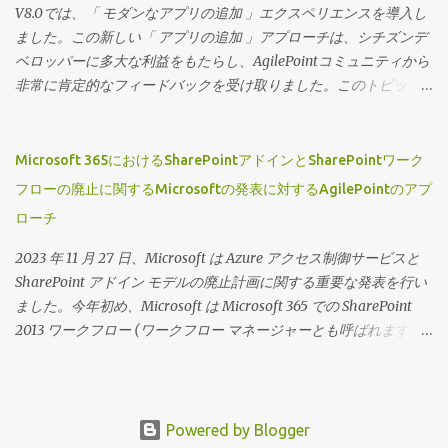
ビューを定義できるため、ページデザイナーでは高度にカスタマ
V8.0では、「 モダンなアプリの追加 」エクスペリエンスを導入し
イズされたプロジェクト固有のランディングページとそれに対応
ました。この新しい「 アプリの追加 」アプローチは、シチズンデ
するワークセンターを作成できます。 それでは、この機能の動作
ベロッパーに多大な利益をもたらし、AgilePointコミュニティから
を見てみましょう。 （動画の音声は英語です）
非常に肯定的なフィードバックを受け取りました。このトピック
に関する私の以前のブログにアクセスするには、 「アプリを追
加」が主流に！ をクリックしてください 広大なシチズンデベロッ
パーコミュニティをサポートするという私たちのコミットメント
Microsoft 365におけるSharePointアドインとSharePointワーク
を継続し、この機能に2つの新しい拡張機能を導入できることを嬉
フローの廃止に関するMicrosoftの発表に対するAgilePointのアプ
しく思います。 ドキュメントリポジトリとアクセストークンを「
ローチ
アプリの追加 」フローに含めました。 ウィザード主導のエクスペ
リエンスの一部として、ユーザーはドキュメントリポジトリとア
2023 年 11 月 27 日、Microsoft は Azure アクセス制御サービスと
クセストークンの完全なリストにアクセスできるようになり、最
SharePoint アドイン モデルの廃止計画に関する重要な発表を行い
初のアプリケーションの作成時にそれらを定義できます。 デザイ
ました。今年初め、Microsoft は Microsoft 365 での SharePoint
ナーがかつて行っていたように、アプリの設計中やその後からで
2013 ワークフロー (ワークフロー マネージャーとも呼ばれます) の
もすぐに追加できることに留意してください。 ただし、この機能
廃止に関する別の重要な発表を行いました。今年廃止される 3 つ
を使用して事前に接続を定義しておくと便利です。 こ の機能の動
の Microsoft 365 サービスはすべて、循環依存関係に関連していま
作を見てみましょう （動画の音声は英語です）
す。 これらの発表により、Microsoft 365 ストアから AgilePoint
NX SharePoint アドインを使用しているお客様には疑問が残ること
Powered by Blogger