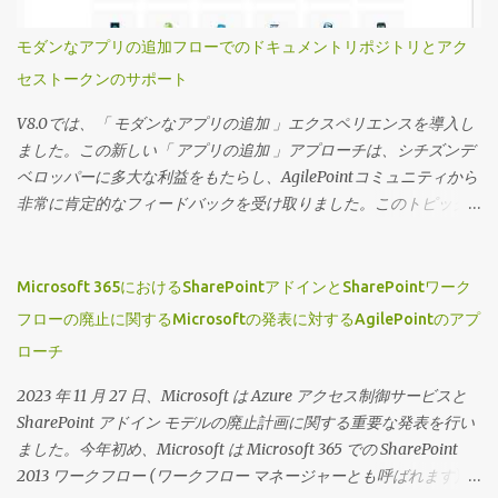
ンドユーザーが必要に応じてフィルターを変更したり、フィルタ
ーをロックダウンしたりする機能を提供できます。 これらのビュ
モダンなアプリの追加フローでのドキュメントリポジトリとアク
ーのセキュリティは、ビューを特定のグループに割り当てること
セストークンのサポート
で制御できます。 ページビルダーウィジェットにのみ表示できる
ビューを定義できるため、ページデザイナーでは高度にカスタマ
V8.0では、「 モダンなアプリの追加 」エクスペリエンスを導入し
イズされたプロジェクト固有のランディングページとそれに対応
ました。この新しい「 アプリの追加 」アプローチは、シチズンデ
するワークセンターを作成できます。 それでは、この機能の動作
ベロッパーに多大な利益をもたらし、AgilePointコミュニティから
を見てみましょう。 （動画の音声は英語です）
非常に肯定的なフィードバックを受け取りました。このトピック
に関する私の以前のブログにアクセスするには、 「アプリを追
加」が主流に！ をクリックしてください 広大なシチズンデベロッ
パーコミュニティをサポートするという私たちのコミットメント
Microsoft 365におけるSharePointアドインとSharePointワーク
を継続し、この機能に2つの新しい拡張機能を導入できることを嬉
フローの廃止に関するMicrosoftの発表に対するAgilePointのアプ
しく思います。 ドキュメントリポジトリとアクセストークンを「
ローチ
アプリの追加 」フローに含めました。 ウィザード主導のエクスペ
リエンスの一部として、ユーザーはドキュメントリポジトリとア
2023 年 11 月 27 日、Microsoft は Azure アクセス制御サービスと
クセストークンの完全なリストにアクセスできるようになり、最
SharePoint アドイン モデルの廃止計画に関する重要な発表を行い
初のアプリケーションの作成時にそれらを定義できます。 デザイ
ました。今年初め、Microsoft は Microsoft 365 での SharePoint
ナーがかつて行っていたように、アプリの設計中やその後からで
2013 ワークフロー (ワークフロー マネージャーとも呼ばれます) の
もすぐに追加できることに留意してください。 ただし、この機能