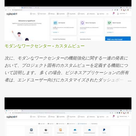
モダンなワークセンター - カスタムビュー
次に、モダンなワークセンターの機能強化に関する一連の発表に
おいて、プロジェクト固有のカスタムビューを定義する機能につ
いて説明します。 多くの場合、ビジネスアプリケーションの所有
者は、エンドユーザー向けにカスタマイズされたダッシュボード
を作成し、ダッシュボードに表示されるカスタムアプリデータを
使用するプロジェクト固有のビューを定義し、詳細な監視を行う
ことを望んでいます。 サマリーフィールド機能については、お客
様から非常に好評を博している別のビデオで取り上げました。 こ
のビデオでは、カスタムプロジェクト固有のビューを定義する方
法を見ていきます。 主要な機能の一部を次に記載します 事前定義
されたアプリフィルターを使用してカスタムビューを設定し、エ