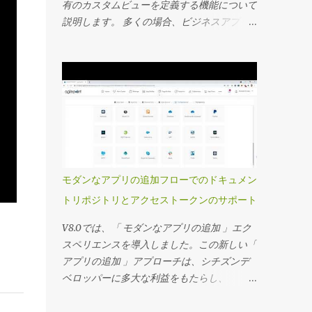
有のカスタムビューを定義する機能について
説明します。 多くの場合、ビジネスアプリ
ケーションの所有者は、エンドユーザー向け
にカスタマイズされたダッシュボードを作成
し、ダッシュボードに表示されるカスタムア
プリデータを使用するプロジェクト固有のビ
ューを定義し、詳細な監視を行うことを望ん
でいます。 サマリーフィールド機能につい
ては、お客様から非常に好評を博している別
のビデオで取り上げました。 このビデオで
は、カスタムプロジェクト固有のビューを定
モダンなアプリの追加フローでのドキュメン
義する方法を見ていきます。 主要な機能の
トリポジトリとアクセストークンのサポート
一部を次に記載します 事前定義されたアプ
リフィルターを使用してカスタムビューを設
V8.0では、「 モダンなアプリの追加 」エク
定し、エンドユーザーが必要に応じてフィル
スペリエンスを導入しました。この新しい「
ターを変更したり、フィルターをロックダウ
アプリの追加 」アプローチは、シチズンデ
ンしたりする機能を提供できます。 これら
ベロッパーに多大な利益をもたらし、
のビューのセキュリティは、ビューを特定の
AgilePointコミュニティから非常に肯定的な
グループに割り当てることで制御できます。
フィードバックを受け取りました。このトピ