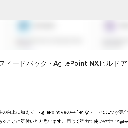
スキップしてメイン コンテンツに移動
ドバック - AgilePoint NXビルド
上に加えて、AgilePoint V8の中心的なテーマの1つが完
ことに気付いたと思います。同じく強力で使いやすいAgilePo