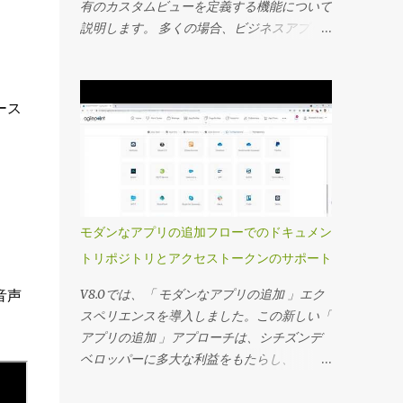
有のカスタムビューを定義する機能について
説明します。 多くの場合、ビジネスアプリ
ケーションの所有者は、エンドユーザー向け
にカスタマイズされたダッシュボードを作成
し、ダッシュボードに表示されるカスタムア
ース
プリデータを使用するプロジェクト固有のビ
ューを定義し、詳細な監視を行うことを望ん
でいます。 サマリーフィールド機能につい
ては、お客様から非常に好評を博している別
のビデオで取り上げました。 このビデオで
は、カスタムプロジェクト固有のビューを定
モダンなアプリの追加フローでのドキュメン
義する方法を見ていきます。 主要な機能の
トリポジトリとアクセストークンのサポート
一部を次に記載します 事前定義されたアプ
リフィルターを使用してカスタムビューを設
V8.0では、「 モダンなアプリの追加 」エク
音声
定し、エンドユーザーが必要に応じてフィル
スペリエンスを導入しました。この新しい「
ターを変更したり、フィルターをロックダウ
アプリの追加 」アプローチは、シチズンデ
ンしたりする機能を提供できます。 これら
ベロッパーに多大な利益をもたらし、
のビューのセキュリティは、ビューを特定の
AgilePointコミュニティから非常に肯定的な
グループに割り当てることで制御できます。
フィードバックを受け取りました。このトピ