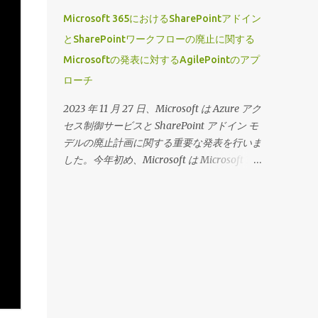
ページビルダーウィジェットにのみ表示でき
ックに関する私の以前のブログにアクセスす
Microsoft 365におけるSharePointアドイン
るビューを定義できるため、ページデザイナ
るには、 「アプリを追加」が主流に！ をク
とSharePointワークフローの廃止に関する
ーでは高度にカスタマイズされたプロジェク
リックしてください 広大なシチズンデベロ
Microsoftの発表に対するAgilePointのアプ
ト固有のランディングページとそれに対応す
ッパーコミュニティをサポートするという私
るワークセンターを作成できます。 それで
ローチ
たちのコミットメントを継続し、この機能に
は、この機能の動作を見てみましょう。
2つの新しい拡張機能を導入できることを嬉
2023 年 11 月 27 日、Microsoft は Azure アク
（動画の音声は英語です）
しく思います。 ドキュメントリポジトリと
セス制御サービスと SharePoint アドイン モ
アクセストークンを「 アプリの追加 」フロ
デルの廃止計画に関する重要な発表を行いま
ーに含めました。 ウィザード主導のエクス
した。今年初め、Microsoft は Microsoft 365
ペリエンスの一部として、ユーザーはドキュ
での SharePoint 2013 ワークフロー (ワーク
メントリポジトリとアクセストークンの完全
フロー マネージャーとも呼ばれます) の廃止
なリストにアクセスできるようになり、最初
に関する別の重要な発表を行いました。今年
のアプリケーションの作成時にそれらを定義
廃止される 3 つの Microsoft 365 サービスは
できます。 デザイナーがかつて行っていた
すべて、循環依存関係に関連しています。
ように、アプリの設計中やその後からでもす
これらの発表により、Microsoft 365 ストア
ぐに追加できることに留意してください。
から AgilePoint NX SharePoint アドインを使
ただし、この機能を使用して事前に接続を定
用しているお客様には疑問が残ることは承知
義しておくと便利です。 こ の機能の動作を
しており、AgilePoint は Microsoft と緊密に