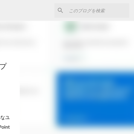
アプ
全なユ
int