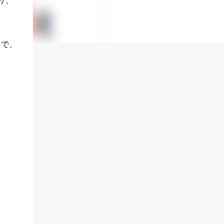
り、
とで、