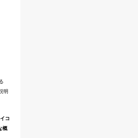
る
説明
アイコ
な概