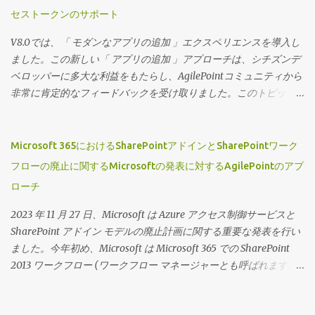
ーのセキュリティは、ビューを特定のグループに割り当てること
セストークンのサポート
で制御できます。 ページビルダーウィジェットにのみ表示できる
ビューを定義できるため、ページデザイナーでは高度にカスタマ
V8.0では、「 モダンなアプリの追加 」エクスペリエンスを導入し
イズされたプロジェクト固有のランディングページとそれに対応
ました。この新しい「 アプリの追加 」アプローチは、シチズンデ
するワークセンターを作成できます。 それでは、この機能の動作
ベロッパーに多大な利益をもたらし、AgilePointコミュニティから
を見てみましょう。 （動画の音声は英語です）
非常に肯定的なフィードバックを受け取りました。このトピック
に関する私の以前のブログにアクセスするには、 「アプリを追
加」が主流に！ をクリックしてください 広大なシチズンデベロッ
パーコミュニティをサポートするという私たちのコミットメント
Microsoft 365におけるSharePointアドインとSharePointワーク
を継続し、この機能に2つの新しい拡張機能を導入できることを嬉
フローの廃止に関するMicrosoftの発表に対するAgilePointのアプ
しく思います。 ドキュメントリポジトリとアクセストークンを「
ローチ
アプリの追加 」フローに含めました。 ウィザード主導のエクスペ
リエンスの一部として、ユーザーはドキュメントリポジトリとア
2023 年 11 月 27 日、Microsoft は Azure アクセス制御サービスと
クセストークンの完全なリストにアクセスできるようになり、最
SharePoint アドイン モデルの廃止計画に関する重要な発表を行い
初のアプリケーションの作成時にそれらを定義できます。 デザイ
ました。今年初め、Microsoft は Microsoft 365 での SharePoint
ナーがかつて行っていたように、アプリの設計中やその後からで
2013 ワークフロー (ワークフロー マネージャーとも呼ばれます) の
もすぐに追加できることに留意してください。 ただし、この機能
廃止に関する別の重要な発表を行いました。今年廃止される 3 つ
を使用して事前に接続を定義しておくと便利です。 こ の機能の動
の Microsoft 365 サービスはすべて、循環依存関係に関連していま
作を見てみましょう （動画の音声は英語です）