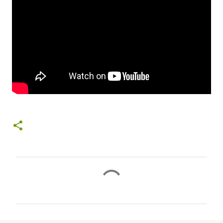
コ
メ
ン
ト