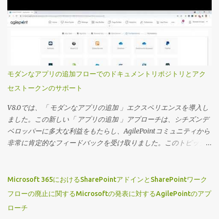
様から非常に好評を博している別のビデオで取り上げました。 こ
のビデオでは、カスタムプロジェクト固有のビューを定義する方
法を見ていきます。 主要な機能の一部を次に記載します 事前定義
されたアプリフィルターを使用してカスタムビューを設定し、エ
ンドユーザーが必要に応じてフィルターを変更したり、フィルタ
ーをロックダウンしたりする機能を提供できます。 これらのビュ
モダンなアプリの追加フローでのドキュメントリポジトリとアク
ーのセキュリティは、ビューを特定のグループに割り当てること
セストークンのサポート
で制御できます。 ページビルダーウィジェットにのみ表示できる
ビューを定義できるため、ページデザイナーでは高度にカスタマ
V8.0では、「 モダンなアプリの追加 」エクスペリエンスを導入し
イズされたプロジェクト固有のランディングページとそれに対応
ました。この新しい「 アプリの追加 」アプローチは、シチズンデ
するワークセンターを作成できます。 それでは、この機能の動作
ベロッパーに多大な利益をもたらし、AgilePointコミュニティから
を見てみましょう。 （動画の音声は英語です）
非常に肯定的なフィードバックを受け取りました。このトピック
に関する私の以前のブログにアクセスするには、 「アプリを追
加」が主流に！ をクリックしてください 広大なシチズンデベロッ
パーコミュニティをサポートするという私たちのコミットメント
Microsoft 365におけるSharePointアドインとSharePointワーク
を継続し、この機能に2つの新しい拡張機能を導入できることを嬉
フローの廃止に関するMicrosoftの発表に対するAgilePointのアプ
しく思います。 ドキュメントリポジトリとアクセストークンを「
ローチ
アプリの追加 」フローに含めました。 ウィザード主導のエクスペ