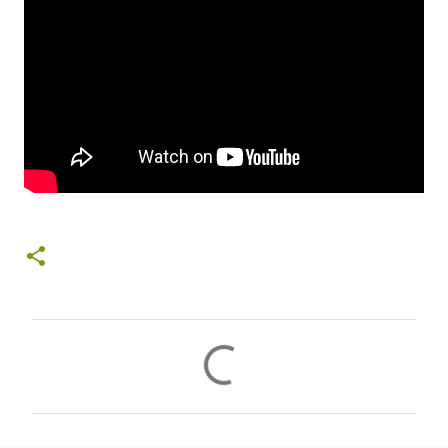
コ
メ
ン
ト