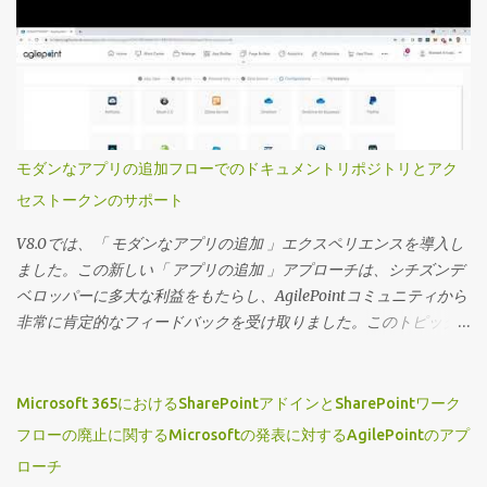
ことを望んでいます。 サマリーフィールド機能については、お客
様から非常に好評を博している別のビデオで取り上げました。 こ
のビデオでは、カスタムプロジェクト固有のビューを定義する方
法を見ていきます。 主要な機能の一部を次に記載します 事前定義
されたアプリフィルターを使用してカスタムビューを設定し、エ
ンドユーザーが必要に応じてフィルターを変更したり、フィルタ
ーをロックダウンしたりする機能を提供できます。 これらのビュ
モダンなアプリの追加フローでのドキュメントリポジトリとアク
ーのセキュリティは、ビューを特定のグループに割り当てること
セストークンのサポート
で制御できます。 ページビルダーウィジェットにのみ表示できる
ビューを定義できるため、ページデザイナーでは高度にカスタマ
V8.0では、「 モダンなアプリの追加 」エクスペリエンスを導入し
イズされたプロジェクト固有のランディングページとそれに対応
ました。この新しい「 アプリの追加 」アプローチは、シチズンデ
するワークセンターを作成できます。 それでは、この機能の動作
ベロッパーに多大な利益をもたらし、AgilePointコミュニティから
を見てみましょう。 （動画の音声は英語です）
非常に肯定的なフィードバックを受け取りました。このトピック
に関する私の以前のブログにアクセスするには、 「アプリを追
加」が主流に！ をクリックしてください 広大なシチズンデベロッ
パーコミュニティをサポートするという私たちのコミットメント
Microsoft 365におけるSharePointアドインとSharePointワーク
を継続し、この機能に2つの新しい拡張機能を導入できることを嬉
フローの廃止に関するMicrosoftの発表に対するAgilePointのアプ
しく思います。 ドキュメントリポジトリとアクセストークンを「
ローチ
アプリの追加 」フローに含めました。 ウィザード主導のエクスペ