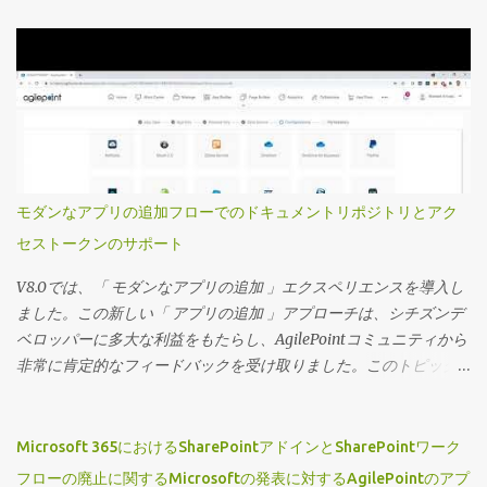
使用するプロジェクト固有のビューを定義し、詳細な監視を行う
ことを望んでいます。 サマリーフィールド機能については、お客
様から非常に好評を博している別のビデオで取り上げました。 こ
のビデオでは、カスタムプロジェクト固有のビューを定義する方
法を見ていきます。 主要な機能の一部を次に記載します 事前定義
されたアプリフィルターを使用してカスタムビューを設定し、エ
ンドユーザーが必要に応じてフィルターを変更したり、フィルタ
ーをロックダウンしたりする機能を提供できます。 これらのビュ
モダンなアプリの追加フローでのドキュメントリポジトリとアク
ーのセキュリティは、ビューを特定のグループに割り当てること
セストークンのサポート
で制御できます。 ページビルダーウィジェットにのみ表示できる
ビューを定義できるため、ページデザイナーでは高度にカスタマ
V8.0では、「 モダンなアプリの追加 」エクスペリエンスを導入し
イズされたプロジェクト固有のランディングページとそれに対応
ました。この新しい「 アプリの追加 」アプローチは、シチズンデ
するワークセンターを作成できます。 それでは、この機能の動作
ベロッパーに多大な利益をもたらし、AgilePointコミュニティから
を見てみましょう。 （動画の音声は英語です）
非常に肯定的なフィードバックを受け取りました。このトピック
に関する私の以前のブログにアクセスするには、 「アプリを追
加」が主流に！ をクリックしてください 広大なシチズンデベロッ
パーコミュニティをサポートするという私たちのコミットメント
Microsoft 365におけるSharePointアドインとSharePointワーク
を継続し、この機能に2つの新しい拡張機能を導入できることを嬉
フローの廃止に関するMicrosoftの発表に対するAgilePointのアプ