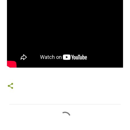
コ
メ
ン