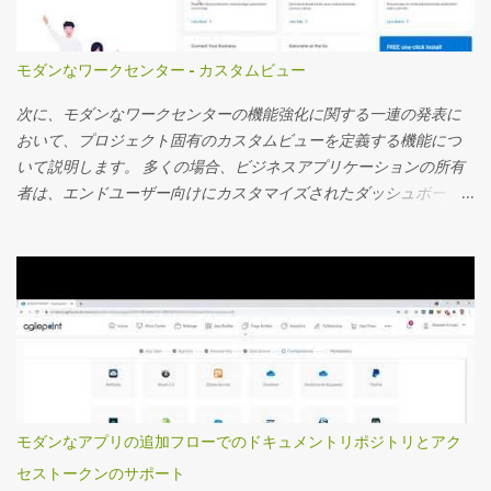
モダンなワークセンター - カスタムビュー
次に、モダンなワークセンターの機能強化に関する一連の発表に
おいて、プロジェクト固有のカスタムビューを定義する機能につ
いて説明します。 多くの場合、ビジネスアプリケーションの所有
者は、エンドユーザー向けにカスタマイズされたダッシュボード
を作成し、ダッシュボードに表示されるカスタムアプリデータを
使用するプロジェクト固有のビューを定義し、詳細な監視を行う
ことを望んでいます。 サマリーフィールド機能については、お客
様から非常に好評を博している別のビデオで取り上げました。 こ
のビデオでは、カスタムプロジェクト固有のビューを定義する方
法を見ていきます。 主要な機能の一部を次に記載します 事前定義
されたアプリフィルターを使用してカスタムビューを設定し、エ
ンドユーザーが必要に応じてフィルターを変更したり、フィルタ
ーをロックダウンしたりする機能を提供できます。 これらのビュ
モダンなアプリの追加フローでのドキュメントリポジトリとアク
ーのセキュリティは、ビューを特定のグループに割り当てること
セストークンのサポート
で制御できます。 ページビルダーウィジェットにのみ表示できる