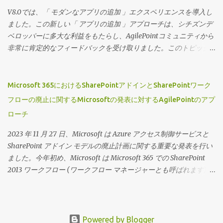
ビューを定義できるため、ページデザイナーでは高度にカスタマ
V8.0では、「 モダンなアプリの追加 」エクスペリエンスを導入し
イズされたプロジェクト固有のランディングページとそれに対応
ました。この新しい「 アプリの追加 」アプローチは、シチズンデ
するワークセンターを作成できます。 それでは、この機能の動作
ベロッパーに多大な利益をもたらし、AgilePointコミュニティから
を見てみましょう。 （動画の音声は英語です）
非常に肯定的なフィードバックを受け取りました。このトピック
に関する私の以前のブログにアクセスするには、 「アプリを追
加」が主流に！ をクリックしてください 広大なシチズンデベロッ
パーコミュニティをサポートするという私たちのコミットメント
Microsoft 365におけるSharePointアドインとSharePointワーク
を継続し、この機能に2つの新しい拡張機能を導入できることを嬉
フローの廃止に関するMicrosoftの発表に対するAgilePointのアプ
しく思います。 ドキュメントリポジトリとアクセストークンを「
ローチ
アプリの追加 」フローに含めました。 ウィザード主導のエクスペ
リエンスの一部として、ユーザーはドキュメントリポジトリとア
2023 年 11 月 27 日、Microsoft は Azure アクセス制御サービスと
クセストークンの完全なリストにアクセスできるようになり、最
SharePoint アドイン モデルの廃止計画に関する重要な発表を行い
初のアプリケーションの作成時にそれらを定義できます。 デザイ
ました。今年初め、Microsoft は Microsoft 365 での SharePoint
ナーがかつて行っていたように、アプリの設計中やその後からで
2013 ワークフロー (ワークフロー マネージャーとも呼ばれます) の
もすぐに追加できることに留意してください。 ただし、この機能
廃止に関する別の重要な発表を行いました。今年廃止される 3 つ
を使用して事前に接続を定義しておくと便利です。 こ の機能の動
の Microsoft 365 サービスはすべて、循環依存関係に関連していま
作を見てみましょう （動画の音声は英語です）
す。 これらの発表により、Microsoft 365 ストアから AgilePoint
NX SharePoint アドインを使用しているお客様には疑問が残ること
Powered by Blogger