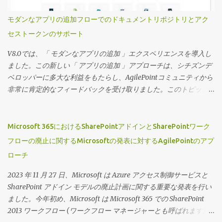
ンドユーザーが必要に応じてフィルターを変更したり、フィルタ
ーをロックダウンしたりする機能を提供できます。 これらのビュ
モダンなアプリの追加フローでのドキュメントリポジトリとアク
ーのセキュリティは、ビューを特定のグループに割り当てること
セストークンのサポート
で制御できます。 ページビルダーウィジェットにのみ表示できる
ビューを定義できるため、ページデザイナーでは高度にカスタマ
V8.0では、「 モダンなアプリの追加 」エクスペリエンスを導入し
イズされたプロジェクト固有のランディングページとそれに対応
ました。この新しい「 アプリの追加 」アプローチは、シチズンデ
するワークセンターを作成できます。 それでは、この機能の動作
ベロッパーに多大な利益をもたらし、AgilePointコミュニティから
を見てみましょう。 （動画の音声は英語です）
非常に肯定的なフィードバックを受け取りました。このトピック
に関する私の以前のブログにアクセスするには、 「アプリを追
加」が主流に！ をクリックしてください 広大なシチズンデベロッ
パーコミュニティをサポートするという私たちのコミットメント
Microsoft 365におけるSharePointアドインとSharePointワーク
を継続し、この機能に2つの新しい拡張機能を導入できることを嬉
フローの廃止に関するMicrosoftの発表に対するAgilePointのアプ
しく思います。 ドキュメントリポジトリとアクセストークンを「
ローチ
アプリの追加 」フローに含めました。 ウィザード主導のエクスペ
リエンスの一部として、ユーザーはドキュメントリポジトリとア
2023 年 11 月 27 日、Microsoft は Azure アクセス制御サービスと
クセストークンの完全なリストにアクセスできるようになり、最
SharePoint アドイン モデルの廃止計画に関する重要な発表を行い
初のアプリケーションの作成時にそれらを定義できます。 デザイ
ました。今年初め、Microsoft は Microsoft 365 での SharePoint
ナーがかつて行っていたように、アプリの設計中やその後からで
2013 ワークフロー (ワークフロー マネージャーとも呼ばれます) の
もすぐに追加できることに留意してください。 ただし、この機能