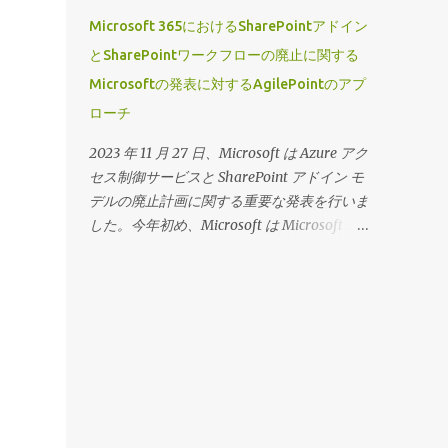
ページビルダーウィジェットにのみ表示でき
ックに関する私の以前のブログにアクセスす
Microsoft 365におけるSharePointアドイン
るビューを定義できるため、ページデザイナ
るには、 「アプリを追加」が主流に！ をク
とSharePointワークフローの廃止に関する
ーでは高度にカスタマイズされたプロジェク
リックしてください 広大なシチズンデベロ
Microsoftの発表に対するAgilePointのアプ
ト固有のランディングページとそれに対応す
ッパーコミュニティをサポートするという私
るワークセンターを作成できます。 それで
ローチ
たちのコミットメントを継続し、この機能に
は、この機能の動作を見てみましょう。
2つの新しい拡張機能を導入できることを嬉
2023 年 11 月 27 日、Microsoft は Azure アク
（動画の音声は英語です）
しく思います。 ドキュメントリポジトリと
セス制御サービスと SharePoint アドイン モ
アクセストークンを「 アプリの追加 」フロ
デルの廃止計画に関する重要な発表を行いま
ーに含めました。 ウィザード主導のエクス
した。今年初め、Microsoft は Microsoft 365
ペリエンスの一部として、ユーザーはドキュ
での SharePoint 2013 ワークフロー (ワーク
メントリポジトリとアクセストークンの完全
フロー マネージャーとも呼ばれます) の廃止
なリストにアクセスできるようになり、最初
に関する別の重要な発表を行いました。今年
のアプリケーションの作成時にそれらを定義
廃止される 3 つの Microsoft 365 サービスは
できます。 デザイナーがかつて行っていた
すべて、循環依存関係に関連しています。
ように、アプリの設計中やその後からでもす
これらの発表により、Microsoft 365 ストア
ぐに追加できることに留意してください。
から AgilePoint NX SharePoint アドインを使
ただし、この機能を使用して事前に接続を定
用しているお客様には疑問が残ることは承知
義しておくと便利です。 こ の機能の動作を
しており、AgilePoint は Microsoft と緊密に