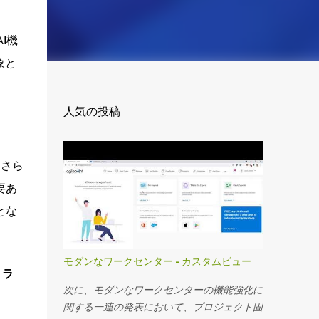
I機
象と
人気の投稿
。さら
要あ
とな
モダンなワークセンター - カスタムビュー
トラ
次に、モダンなワークセンターの機能強化に
。
関する一連の発表において、プロジェクト固