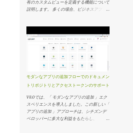
有のカスタムビューを定義する機能について
説明します。 多くの場合、ビジネスアプリ
ケーションの所有者は、エンドユーザー向け
にカスタマイズされたダッシュボードを作成
し、ダッシュボードに表示されるカスタムア
プリデータを使用するプロジェクト固有のビ
ューを定義し、詳細な監視を行うことを望ん
でいます。 サマリーフィールド機能につい
ては、お客様から非常に好評を博している別
のビデオで取り上げました。 このビデオで
は、カスタムプロジェクト固有のビューを定
モダンなアプリの追加フローでのドキュメン
義する方法を見ていきます。 主要な機能の
トリポジトリとアクセストークンのサポート
一部を次に記載します 事前定義されたアプ
リフィルターを使用してカスタムビューを設
V8.0では、「 モダンなアプリの追加 」エク
定し、エンドユーザーが必要に応じてフィル
スペリエンスを導入しました。この新しい「
ターを変更したり、フィルターをロックダウ
アプリの追加 」アプローチは、シチズンデ
ンしたりする機能を提供できます。 これら
ベロッパーに多大な利益をもたらし、
のビューのセキュリティは、ビューを特定の
AgilePointコミュニティから非常に肯定的な
グループに割り当てることで制御できます。
フィードバックを受け取りました。このトピ